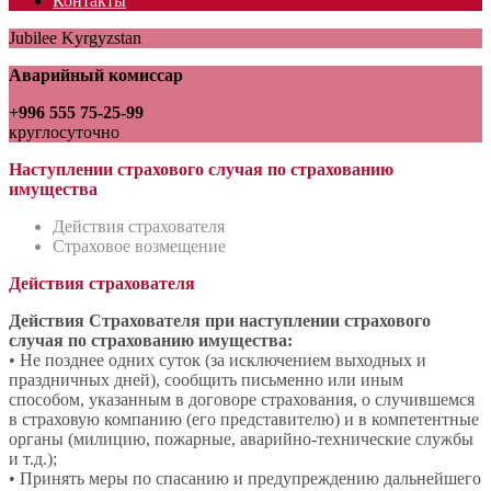
Контакты
Jubilee Kyrgyzstan
Аварийный комиссар
+996 555 75-25-99
круглосуточно
Наступлении страхового случая по страхованию
имущества
Действия cтрахователя
Страховое возмещение
Действия cтрахователя
Действия Страхователя при наступлении страхового
случая по страхованию имущества:
• Не позднее одних суток (за исключением выходных и
праздничных дней), сообщить письменно или иным
способом, указанным в договоре страхования, о случившемся
в страховую компанию (его представителю) и в компетентные
органы (милицию, пожарные, аварийно-технические службы
и т.д.);
• Принять меры по спасанию и предупреждению дальнейшего